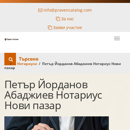
info@pravencatalog.com
За нас
Заяви участие
Търсене
Нотариуси
/ Петър Йорданов Абаджиев Нотариус Нови
пазар
Петър Йорданов
Абаджиев Нотариус
Нови пазар