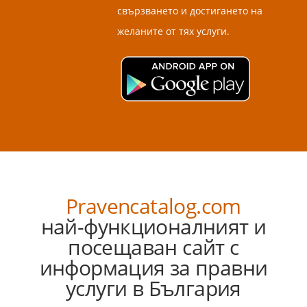
свързването и достигането на
желаните от тях услуги.
Pravencatalog.com
най-функционалният и
посещаван сайт с
информация за правни
услуги в България