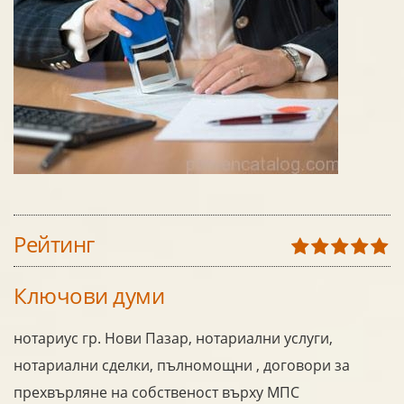
Рейтинг
Ключови думи
нотариус гр. Нови Пазар, нотариални услуги,
нотариални сделки, пълномощни , договори за
прехвърляне на собственост върху МПС