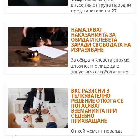
внесения от група народни
представители на 27
октомври 2022 г. в Народното събрание Проект на ...
НАМАЛЯВАТ
НАКАЗАНИЯТА ЗА
ОБИДА И КЛЕВЕТА
ЗАРАДИ СВОБОДАТА НА
ИЗРАЗЯВАНЕ
За обида и клевета спрямо
длъжностно лице да е
допустимо освобождаване
от наказателна отговорност и ...
ВКС РАЗЯСНИ В
ТЪЛКУВАТЕЛНО
РЕШЕНИЕ ОТКОГА СЕ
ПОГАСЯВАТ
ВЗЕМАНИЯТА ПРИ
СЪДЕБНО
ПРИХВАЩАНЕ
От кой момент поражда
действие съдебното прихващане на спорни вземания и