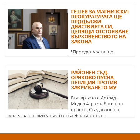
допустим ли е иск за остатъка от ...
ГЕШЕВ ЗА МАГНИТСКИ:
ПРОКУРАТУРАТА ЩЕ
ПРОДЪЛЖИ
ДЕЙСТВИЯТА СИ,
ЦЕЛЯЩИ ОТСТОЯВАНЕ
ВЪРХОВЕНСТВОТО НА
ЗАКОНА
"Прокуратурата ще
продължи активните си действия, целящи отстояване
върховенството на закона. ...
РАЙОНЕН СЪД-
ОРЯХОВО ПУСНА
ПЕТИЦИЯ ПРОТИВ
ЗАКРИВАНЕТО МУ
Във връзка с Доклад -
Модел 4, разработен по
проект „Създаване на
модел за оптимизация на съдебната карта ...