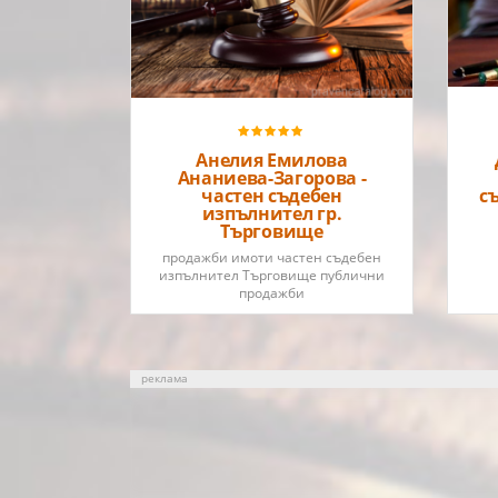
Регистрационен номер:
769Район на действие:
Окръжен съд - Търговище
Анелия Емилова
Ананиева-Загорова -
частен съдебен
с
изпълнител гр.
Търговище
продажби имоти частен съдебен
изпълнител Търговище публични
продажби
реклама