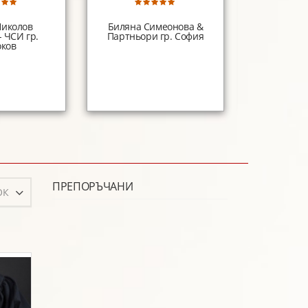
Николов
Биляна Симеонова &
Адвокатс
 ЧСИ гр.
Партньори гр. София
Жанета
ков
Христо Ко
Велик
ПРЕПОРЪЧАНИ
ОК