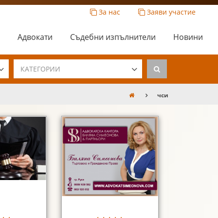
За нас
Заяви участие
Адвокати
Съдебни изпълнители
Новини
КАТЕГОРИИ
чси