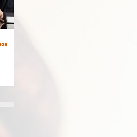
ие:
/
мов