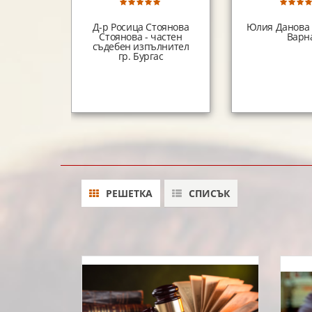
Д-р Росица Стоянова
Юлия Данова 
Стоянова - частен
Варн
съдебен изпълнител
гр. Бургас
РЕШЕТКА
СПИСЪК