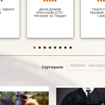
– Адвокат
Донка Димова
Георги 
а
Апостолова (275) -
Каримов -
Нотариус гр. Пирдоп
Само
РЕЙТИНГ - НАЙ-ВИС
Сортиране