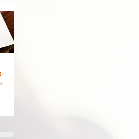
на
бни
ие
 -
ч