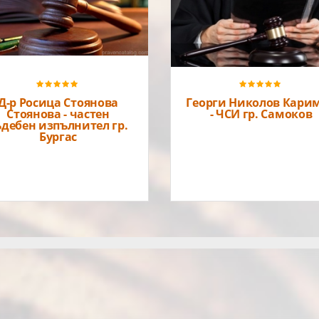
Частен съдебен
Регистрационен номер:
изпълнителГеорги Николов
706Район на действие:
КаримовРегистрационен
Окръжен съд - Бургас
номер: 792Район на действ
Софийски окръжен съд/СОС
Вижте активни обяви за
публична продан на
Д-р Росица Стоянова
Георги Николов Кари
Стоянова - частен
- ЧСИ гр. Самоков
ъдебен изпълнител гр.
Бургас