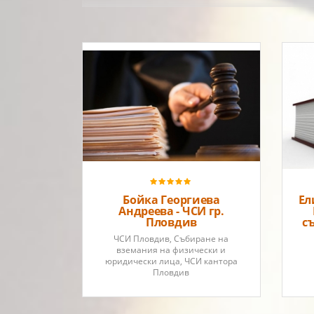
Частен съдебен
изпълнителБойка Георгиева
АндрееваРегистрационен
номер: 908Район на действие:
Окръжен съд - Пловдив
Бойка Георгиева
Ел
Андреева - ЧСИ гр.
Пловдив
с
ЧСИ Пловдив, Събиране на
вземания на физически и
юридически лица, ЧСИ кантора
Пловдив