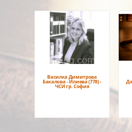
Василка Димитрова
Бакалова - Илиева (778) -
Дж
ЧСИ гр. София