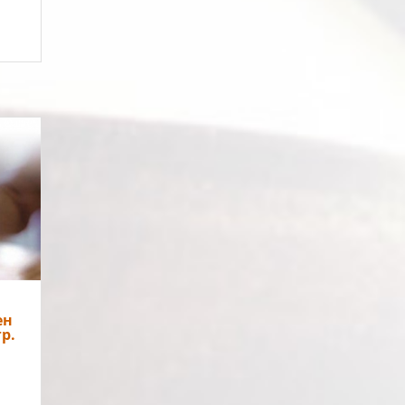
я на
ица.
ава
 се
ен
р.