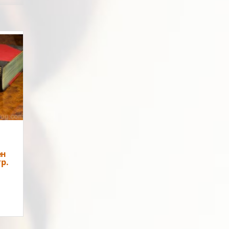
 е
да
то
онът
а с
ен
р.